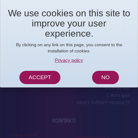
VISPĀRĪGĀ
PRODUKTI
We use cookies on this site to
INFORMĀCIJA
C-Arm
improve your user
Sākums
Fluoroskopija
experience.
Produkti
Radiogrāfija
Pieteikumi
Mobile
By clicking on any link on this page, you consent to the
Par mums
Medical Display Solutions
installation of cookies.
Jaunumi
Mammofrāfija
Privacy policy
Kontakti
Uroloģija
Vietnes karte
Veterinārija
ACCEPT
NO
Privātuma politika
Attēlu darbstacija
Sistēmas daļa
C-Arms galdi
WAVES THERAPY PRODUCTS
KONTAKTI
Birojs Lietuvā